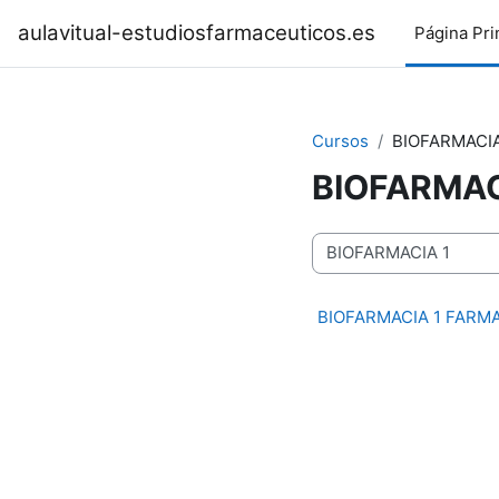
Salta al contenido principal
aulavitual-estudiosfarmaceuticos.es
Página Pri
Cursos
BIOFARMACIA
BIOFARMAC
Categorías
BIOFARMACIA 1 FARM