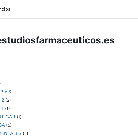
ncipal
-estudiosfarmaceuticos.es
)
)
P y S
 2
(2)
 1
(1)
TICA 1
(1)
CA
(5)
MENTALES
(2)