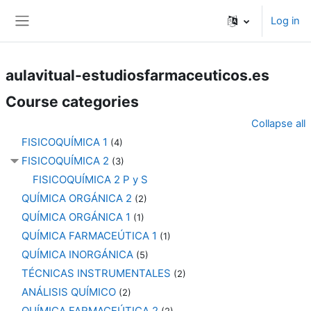
Skip to main content
Log in
Side panel
aulavitual-estudiosfarmaceuticos.es
Course categories
Collapse all
FISICOQUÍMICA 1
(4)
FISICOQUÍMICA 2
(3)
FISICOQUÍMICA 2 P y S
QUÍMICA ORGÁNICA 2
(2)
QUÍMICA ORGÁNICA 1
(1)
QUÍMICA FARMACEÚTICA 1
(1)
QUÍMICA INORGÁNICA
(5)
TÉCNICAS INSTRUMENTALES
(2)
ANÁLISIS QUÍMICO
(2)
QUÍMICA FARMACEÚTICA 2