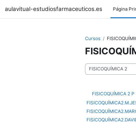
Salta al contenido principal
aulavitual-estudiosfarmaceuticos.es
Página Pri
Cursos
FISICOQUÍMI
FISICOQUÍ
Categorías
FISICOQUÍMICA 2 P 
FISICOQUÍMICA2.M.JE
FISICOQUÍMICA2.MAR
FISICOQUÍMICA2.DAVI