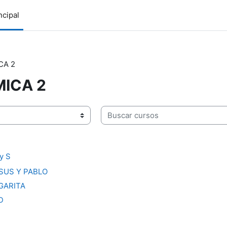
ncipal
CA 2
MICA 2
Buscar cursos
y S
SUS Y PABLO
GARITA
D